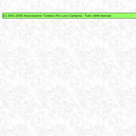
(C) 2001-2005 Associazione Turistica Pro Loco Campora - Tutti i diritti riservati