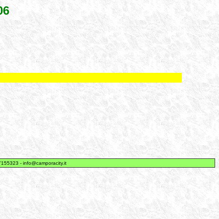
06
155323 - info@camporacity.it