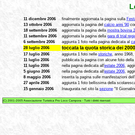
L
11 dicembre 2006
finalmente aggiornata la pagina sulla
Fest
13 ottobre 2006
aggiornata la pagina del
calcio anni '90
con
18 settembre 2006
aggiornata la pagina della
mostra bovina 
11 settembre 2006
aggiornata la pagina della
gara di trial reg
6
settembre 2006
aggiunta 1 foto nella pagina dedicata al
ca
toccata la quota storica dei 2000
28
luglio 2006
17
luglio 2006
aggiunta 1 foto nelle
storiche
, anno 1968,
11
luglio 2006
pubblicata la pagina con alcune foto della
11
luglio 2006
nella pagina dedicata all'
estate 2006
, aggi
5 giugno 2006
nella pagina dedicata all'
estate 2006
, aggi
8 maggio 2006
inserita la pagina sulle manifestazioni dell'
27 aprile 2006
aggiunta 1 foto bellissima della scolaresc
15 gennaio 2006
Inaugurata nel sito la
sezione
"Il Giornali
(C) 2001-2005 Associazione Turistica Pro Loco Campora - Tutti i diritti riservati