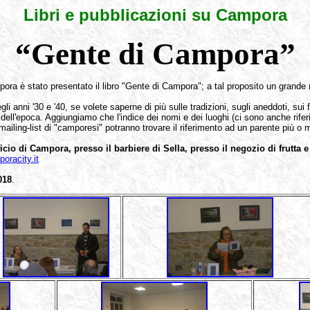
Libri e pubblicazioni su Campora
“Gente di Campora”
ra è stato presentato il libro "Gente di Campora"; a tal proposito un grande
egli anni '30 e '40, se volete saperne di più sulle tradizioni, sugli aneddoti, su
ie dell'epoca. Aggiungiamo che l'indice dei nomi e dei luoghi (ci sono anche ri
mailing-list di "camporesi" potranno trovare il riferimento ad un parente più o 
icio di Campora, presso il barbiere di Sella, presso il negozio di frutta 
oracity.it
018
.